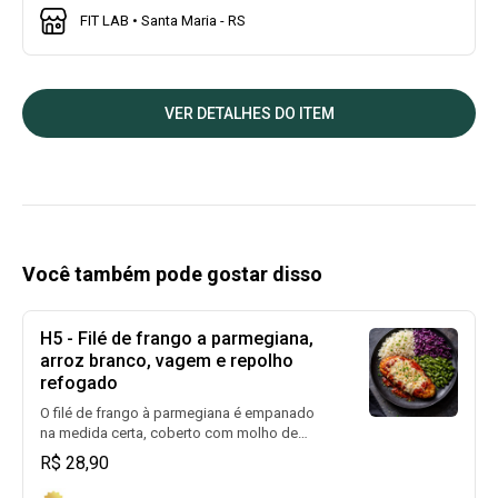
FIT LAB • Santa Maria - RS
VER DETALHES DO ITEM
Você também pode gostar disso
H5 - Filé de frango a parmegiana,
arroz branco, vagem e repolho
refogado
O filé de frango à parmegiana é empanado
na medida certa, coberto com molho de
tomate caseiro e uma generosa camada de
R$ 28,90
queijo derretido. Acompanhado de arroz
branco soltinho, vagem levemente cozida e