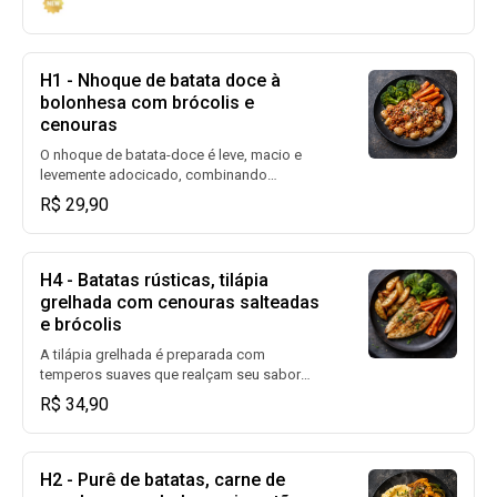
repolho refogado que trazem leveza e
frescor ao prato. Porção: -120g de filé de
frango à parmegiana -150g de arroz branco
-50g de vagem -50g de repolho refogado
H1 - Nhoque de batata doce à
bolonhesa com brócolis e
cenouras
O nhoque de batata-doce é leve, macio e
levemente adocicado, combinando
perfeitamente com o molho bolonhesa, rico
R$ 29,90
e encorpado. Os brócolis no vapor e as
cenouras salteadas completam o prato com
frescor, textura e equilíbrio nutricional.
Porção: 150g de nhoque de batata-doce
H4 - Batatas rústicas, tilápia
120g de carne moída light 50g de brócolis
grelhada com cenouras salteadas
50g de cenouras
e brócolis
A tilápia grelhada é preparada com
temperos suaves que realçam seu sabor
natural, sem pesar. Acompanhada de
R$ 34,90
batatas rústicas assadas com casca,
crocantes por fora e macias por dentro,
além de cenouras salteadas e brócolis no
vapor que complementam o prato com
H2 - Purê de batatas, carne de
cores, textura e equilíbrio. Porção: -120g de