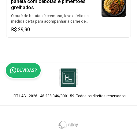
panela com cebolas e pimentões
tilápia grelhada -180g de batatas rústicas
grelhados
-40g de cenouras salteadas -40g de
brócolis no vapor
O purê de batatas é cremoso, leve e feito na
medida certa para acompanhar a carne de
panela macia, cozida lentamente até
R$ 29,90
desmanchar. As cebolas e os pimentões
grelhados adicionam um toque defumado e
adocicado, elevando o sabor e trazendo cor
ao prato. Porção: -220g de purê de batatas
-120g de carne de panela -30g de cebolas
grelhadas -30g de pimentões grelhados
DÚVIDAS?
FIT LAB - 2026 - 48.238.346/0001-59. Todos os direitos reservados.